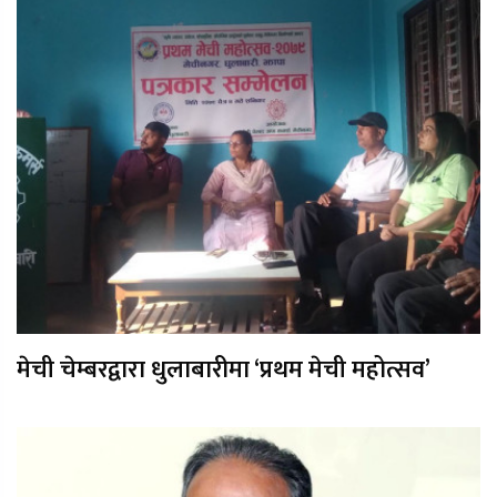
मेची चेम्बरद्वारा धुलाबारीमा ‘प्रथम मेची महोत्सव’