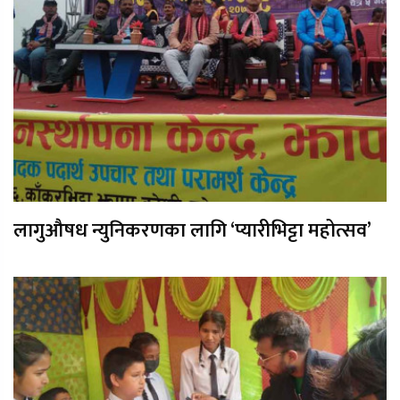
लागुऔषध न्युनिकरणका लागि ‘प्यारीभिट्टा महोत्सव’