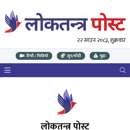
२२ साउन २०८३, शुक्रवार
टिभी / भिडियो
सुन/चाँदी
मुद्रा
लोकतन्त्र पोस्ट