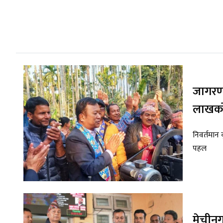
जागरण 
लाखको
निवर्तमान 
पहल
मेचीन