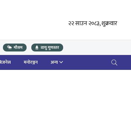
२२ साउन २०८३, शुक्रवार
मौसम
वायु गुणस्तर
बिजनेस
मनोरञ्जन
अन्य