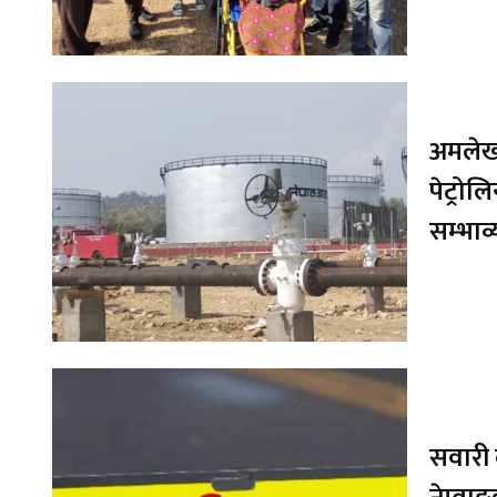
अमलेखग
पेट्रो
सम्भाव
सवारी 