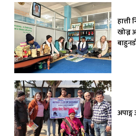
हात्ती
खोज्न 
बाहुनड
अपाङ्ग