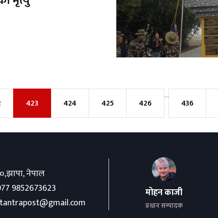
ो मृत्यु
...
2
423
424
425
426
436
०,झापा, नेपाल
77 9852673623
मोहन काजी
ktantrapost@gmail.com
प्रधान सम्पादक