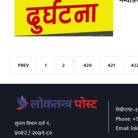
नेम्वाङक
...
PREV
1
2
420
421
42
मेचीनगर–१
Phone:
+9
सूचना विभाग दर्ता नं.:
Email:
lo
४०१२ / २०७९-८०