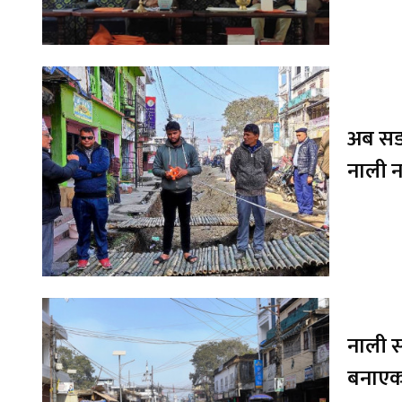
अब सडक
नाली न
नाली स
बनाएक