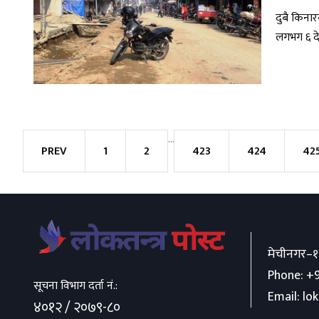
दुबै किना
लगभग ६ देख
...
PREV
1
2
423
424
42
मेचीनगर–१
Phone:
+9
सूचना विभाग दर्ता नं.:
Email:
lo
४०१२ / २०७९-८०