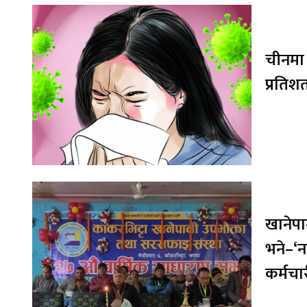
चीनमा
प्रतिश
खानेपा
भने–‘
कर्मचार