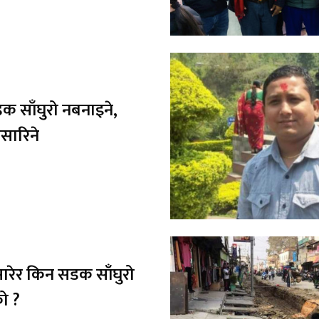
 साँघुरो नबनाइने,
सारिने
ारेर किन सडक साँघुरो
ो ?