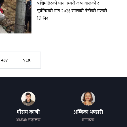
पश्चिमतिरको भाग नम्बरी जग्गावालको र
पूर्वतिरको भाग २०२१ सालको पैनीको भएको
जिकीर
437
NEXT
मौसम काजी
अम्बिका भण्डारी
अध्यक्ष/ सञ्चालक
सम्पादक