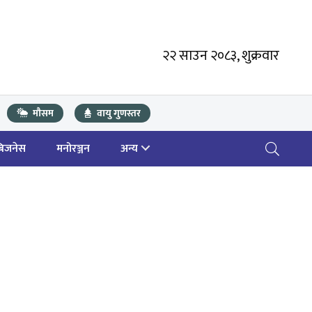
२२ साउन २०८३, शुक्रवार
मौसम
वायु गुणस्तर
बिजनेस
मनोरञ्जन
अन्य