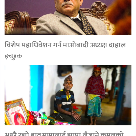
विशेष महाधिवेशन गर्न माओबादी अध्यक्ष दाहाल
इच्छुक
अधुरै रह्यो बाबुआमालाई झापा लैजाने कमलको