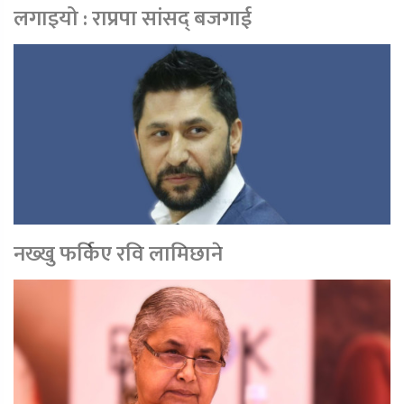
लगाइयो : राप्रपा सांसद् बजगाई
नख्खु फर्किए रवि लामिछाने