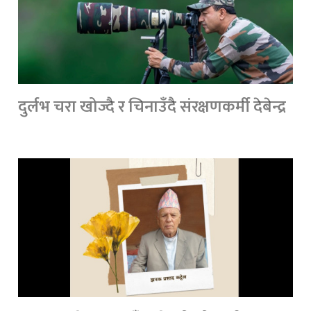
दुर्लभ चरा खोज्दै र चिनाउँदै संरक्षणकर्मी देबेन्द्र