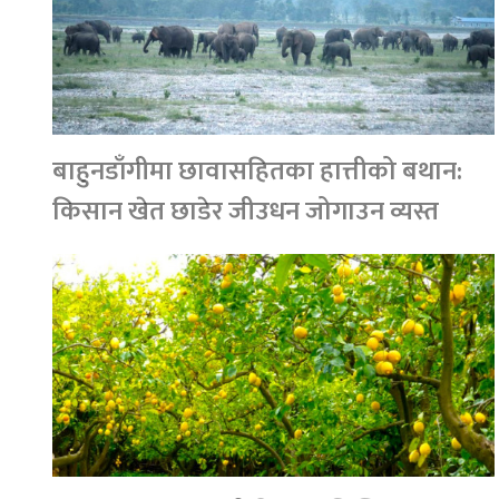
बाहुनडाँगीमा छावासहितका हात्तीको बथान:
किसान खेत छाडेर जीउधन जोगाउन व्यस्त