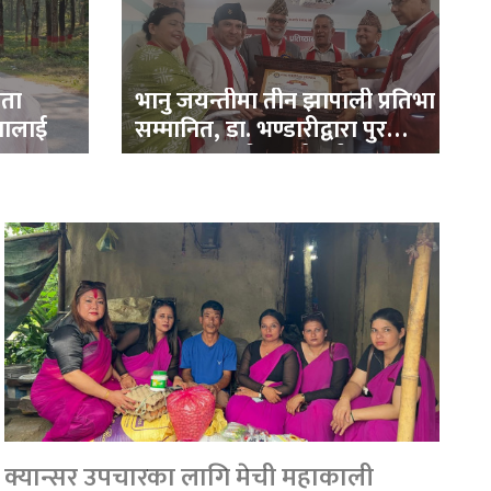
िता
भानु जयन्तीमा तीन झापाली प्रतिभा
नालाई
सम्मानित, डा. भण्डारीद्वारा पुरस्कार
रकम अक्षयकोषलाई अर्पण
क्यान्सर उपचारका लागि मेची महाकाली