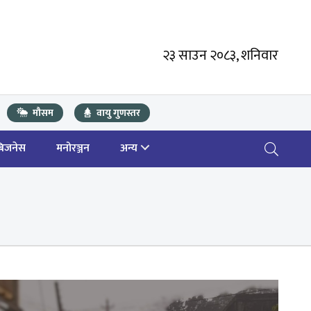
२३ साउन २०८३, शनिवार
मौसम
वायु गुणस्तर
बिजनेस
मनोरञ्जन
अन्य