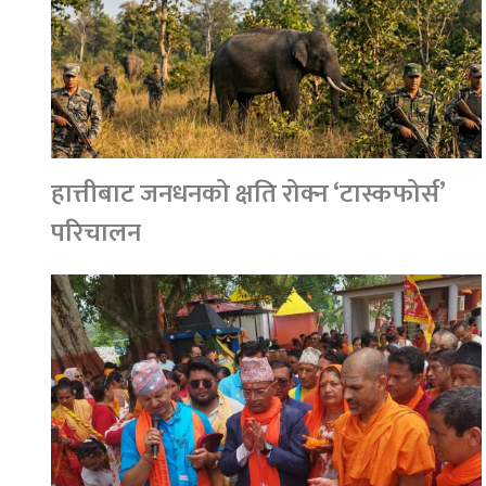
हात्तीबाट जनधनको क्षति रोक्न ‘टास्कफोर्स’
परिचालन