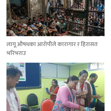
लागू औषधका आरोपीले कारागार र हिरासत
भरिभराउ