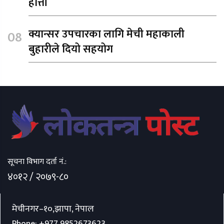
हात्ती
क्यान्सर उपचारका लागि मेची महाकाली
बुहारीले दियो सहयोग
सूचना विभाग दर्ता नं.:
४०१२ / २०७९-८०
मेचीनगर–१०,झापा, नेपाल