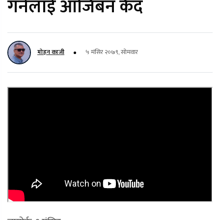
गर्नेलाई आजिबन कैद
मोहन काजी
५ मंसिर २०७९, सोमवार