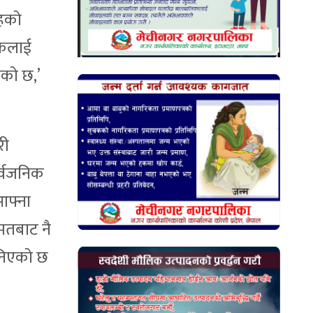
तहको
िकलाई
एको छ,’
री
र्वजनिक
आफ्ना
ुमतबाट नै
भनिएको छ