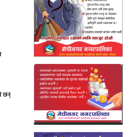
ा
ो छन्