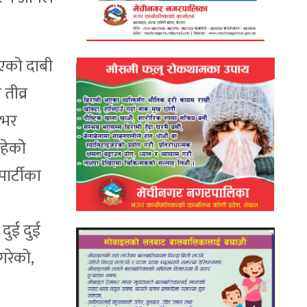
आएको दाबी
तीव्र
शभर
हेको
ार्टीका
दुई दुई
गरेको,