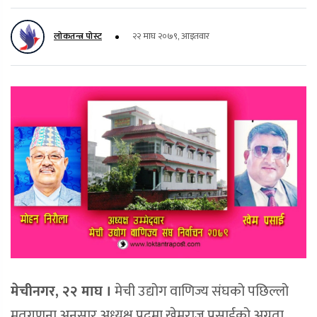
लोकतन्त्र पोस्ट
२२ माघ २०७९, आइतवार
मेचीनगर, २२ माघ ।
मेची उद्योग वाणिज्य संघको पछिल्लो
मतगणना अनुसार अध्यक्ष पदमा खेमराज प्रसाईको अग्रता