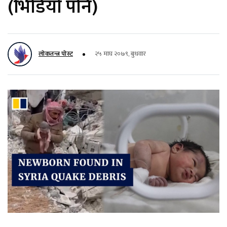
(भिडियो पनि)
लोकतन्त्र पोस्ट
२५ माघ २०७९, बुधवार