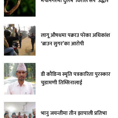
मेचीनगरमा दुर्लभ 'विराले सर्प' उद्धार
लागू औषधमा पक्राउ परेका अधिकांश
‘ब्राउन सुगर’का आरोपी
डी कौडिन्य स्मृति पत्रकारिता पुरस्कार
चुडामणी तिम्सिनालाई
भानु जयन्तीमा तीन झापाली प्रतिभा