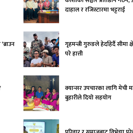
कोशीको सञ्चार प्रतिष्ठान गठन, अ
दाहाल र रजिस्टारमा भट्टराई
‘ब्राउन
गृहमन्त्री गुरुङले हेर्दाहेर्दै सीमा क्
परे हात्ती
र
क्यान्सर उपचारका लागि मेची 
बुहारीले दियो सहयोग
परिवार र समाजबाट विभेद्मा पर