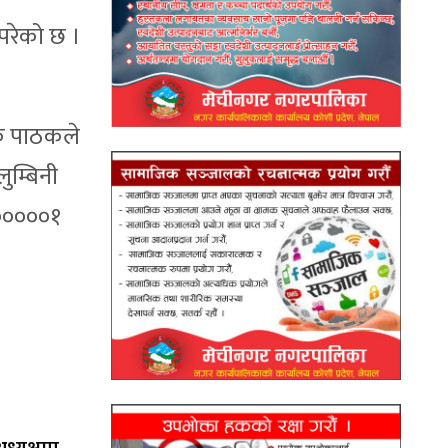
परेको छ ।
जक पाठकले
ुम्बिनी
८०००००१