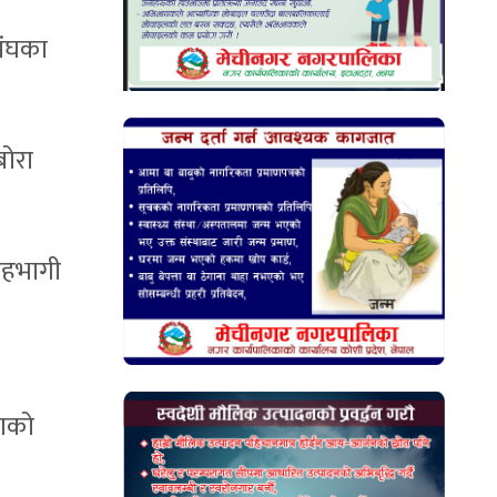
संघका
बोरा
सहभागी
ाणको