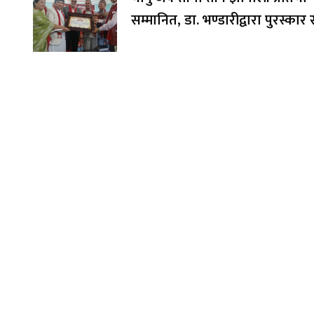
सम्मानित, डा. भण्डारीद्वारा पुरस्का
अक्षयकोषलाई अर्पण