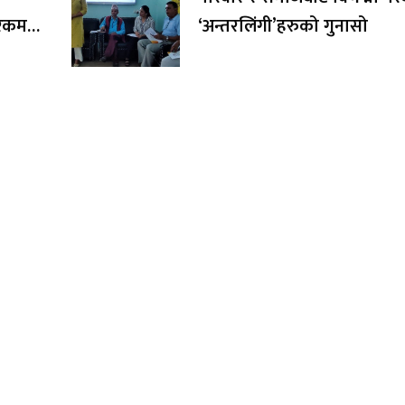
र रकम
‘अन्तरलिंगी’हरुको गुनासो