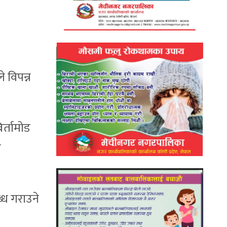
 विपन्न
िर्तामोड
े
्ध गराउने