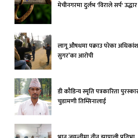
मेचीनगरमा दुर्लभ 'विराले सर्प' उद्धार
लागू औषधमा पक्राउ परेका अधिकांश 
सुगर’का आरोपी
डी कौडिन्य स्मृति पत्रकारिता पुरस्का
चुडामणी तिम्सिनालाई
भानु जयन्तीमा तीन झापाली प्रतिभा