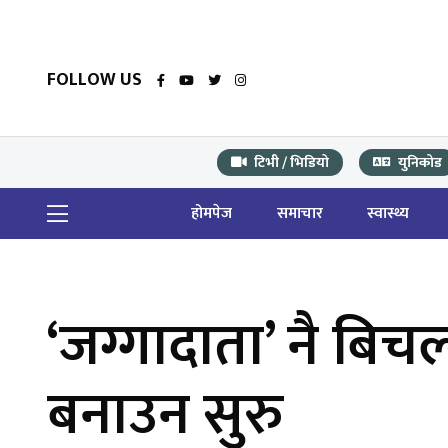
FOLLOW US
टिभी / भिडियो
युनिकोड
होमपेज
समाचार
स्वास्थ्य
‘जग्गादाता’ नै बिच
बनाउन सुरु