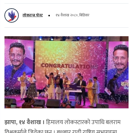
लोकतन्त्र पोस्ट
१४ वैशाख २०८०, बिहिवार
झापा, १४ वैशाख ।
हिमालय लोकस्टारको उपाधि बलराम
विश्वकर्माले जितेका छन् । बुधबार राती राष्ट्रिय सभागृहमा