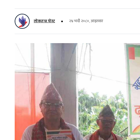
लोकतन्त्र पोस्ट
२४ भदौ २०८०, आइतवार