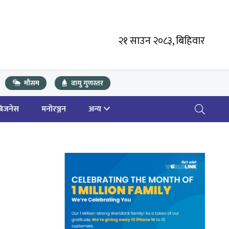
२१ साउन २०८३, बिहिवार
मौसम
वायु गुणस्तर
बिजनेस
मनोरञ्जन
अन्य