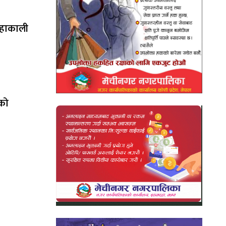
महाकाली
ेको