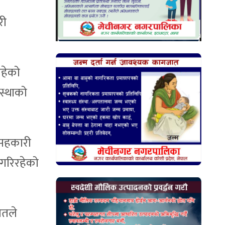
री
रहेको
ंस्थाको
 सहकारी
 गरिरहेको
यतले