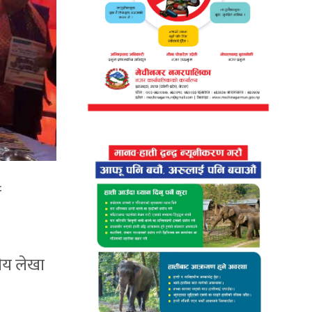
े
ीय लेखा