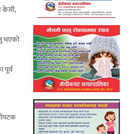
ा केसी,
नु भएको
पूर्व
िलोपटक