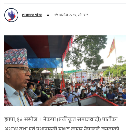
लोकतन्त्र पोस्ट
१५ असोज २०८०, सोमवार
झापा, १४ असोज । नेकपा (एकीकृत समाजवादी) पार्टीका
अध्यक्ष तथा पूर्व प्रधानमन्त्री माधव कुमार नेपालले जनताको