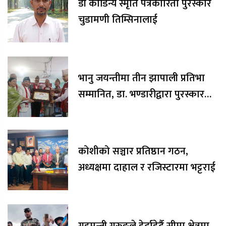
डी कौडिन्य स्मृति पत्रकारिता पुरस्कार
चुडामणी तिम्सिनालाई
भानु जयन्तीमा तीन झापाली प्रतिभा
सम्मानित, डा. भण्डारीद्वारा पुरस्कार
रकम अक्षयकोषलाई अर्पण
कोशीको सञ्चार प्रतिष्ठान गठन,
अध्यक्षमा दाहाल र रजिस्टारमा भट्टराई