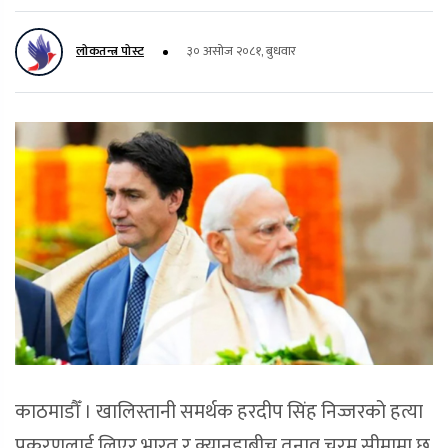
लोकतन्त्र पोस्ट
३० असोज २०८१, बुधवार
काठमाडौँ । खालिस्तानी समर्थक हरदीप सिंह निज्जरको हत्या
प्रकरणलाई लिएर भारत र क्यानडाबीच तनाव चरम सीमामा छ