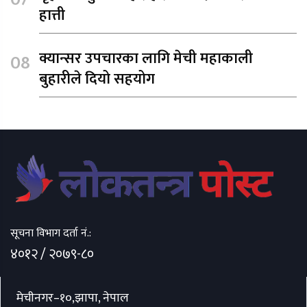
हात्ती
क्यान्सर उपचारका लागि मेची महाकाली
बुहारीले दियो सहयोग
सूचना विभाग दर्ता नं.:
४०१२ / २०७९-८०
मेचीनगर–१०,झापा, नेपाल