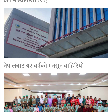
क्लीन स्वीप&nbsp;
नेपालबाट यसबर्षको मनसुन बाहिरियो