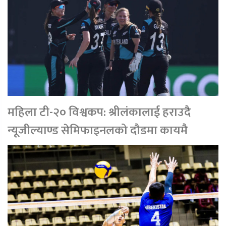
महिला टी-२० विश्वकप: श्रीलंकालाई हराउदै
न्यूजील्याण्ड सेमिफाइनलको दौडमा कायमै