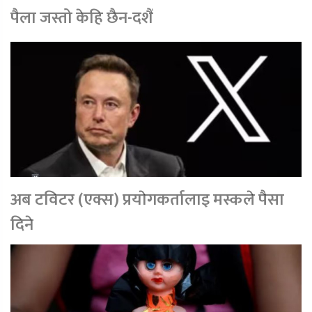
पैला जस्तो केहि छैन-दशैँ
अब टविटर (एक्स) प्रयाेगकर्तालाइ मस्कले पैसा
दिने