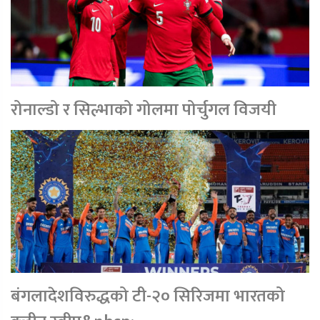
रोनाल्डो र सिल्भाको गोलमा पोर्चुगल विजयी
बंगलादेशविरुद्धको टी-२० सिरिजमा भारतको