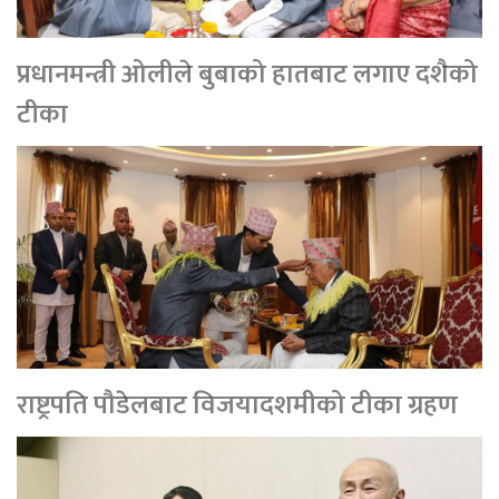
प्रधानमन्त्री ओलीले बुबाको हातबाट लगाए दशैको
टीका
राष्ट्रपति पौडेलबाट विजयादशमीको टीका ग्रहण