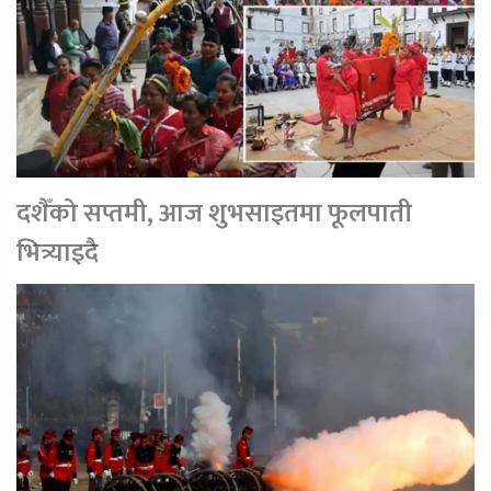
दशैँको सप्तमी, आज शुभसाइतमा फूलपाती
भित्र्याइदै