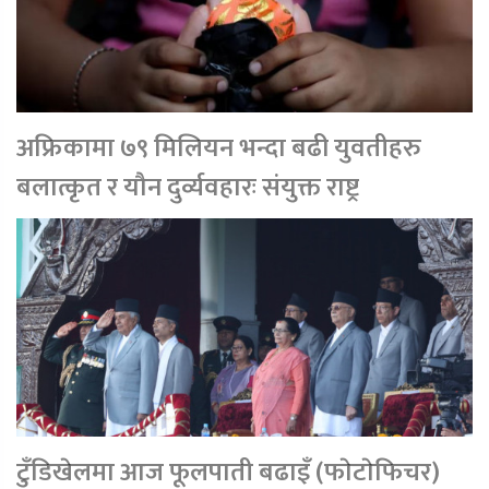
अफ्रिकामा ७९ मिलियन भन्दा बढी युवतीहरु
बलात्कृत र यौन दुर्व्यवहारः संयुक्त राष्ट्र
टुँडिखेलमा आज फूलपाती बढाइँ (फाेटाेफिचर)