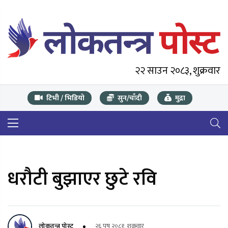
२२ साउन २०८३, शुक्रवार
टिभी / भिडियो
सुन/चाँदी
मुद्रा
धरौटी बुझाएर छुटे रवि
लोकतन्त्र पोस्ट
२६ पुष २०८१, शुक्रवार