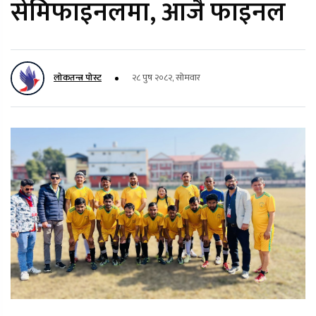
सेमिफाइनलमा, आजै फाइनल
लोकतन्त्र पोस्ट
२८ पुष २०८२, सोमवार