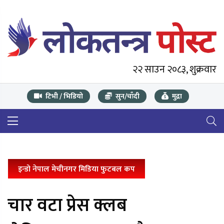
२२ साउन २०८३, शुक्रवार
टिभी / भिडियो
सुन/चाँदी
मुद्रा
इन्डो नेपाल मेचीनगर मिडिया फुटबल कप
चार वटा प्रेस क्लब