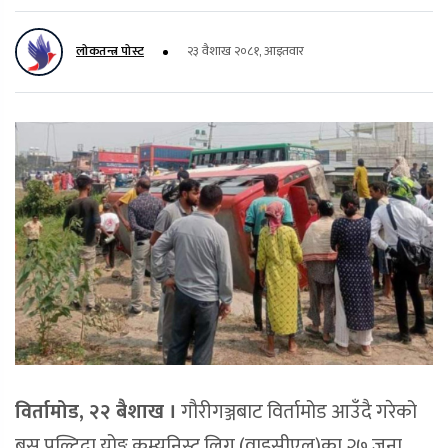
लोकतन्त्र पोस्ट
२३ वैशाख २०८१, आइतवार
विर्तामोड, २२ बैशाख ।
गौरीगञ्जबाट विर्तामोड आउँदै गरेको
बस पल्टिदा योङ्ग कम्युनिस्ट लिग (वाइसीएल)का २७ जना