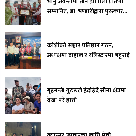
भानु जयन्तीमा तीन झापाली प्रतिभा
सम्मानित, डा. भण्डारीद्वारा पुरस्कार
रकम अक्षयकोषलाई अर्पण
कोशीको सञ्चार प्रतिष्ठान गठन,
अध्यक्षमा दाहाल र रजिस्टारमा भट्टराई
गृहमन्त्री गुरुङले हेर्दाहेर्दै सीमा क्षेत्रमा
देखा परे हात्ती
क्यान्सर उपचारका लागि मेची