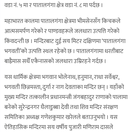
वडा नं. ५ मा र पातालगंगा क्षेत्र वडा नं. ८ मा पर्दछ ।
महाभारत कालमा पातालगंगा क्षेत्रमा भीमसेनसँग किचकले
आत्मसमर्पण गरेको र पाण्डवहरूले जलधारा उत्पत्ति गरेको
किंवदन्ती छ । मन्दिरबाट दुई सय मिटर दक्षिणमा ‘पातालगंगा
भगवती’को उत्पत्ति स्थल रहेको छ । पातालगंगामा धरतीबाट
बाह्रैमास सधैँ एकैनासको जलधारा उम्रिरहने गर्दछ ।
यस धार्मिक क्षेत्रमा भगवान भोलेनाथ, हनुमान, राधा सर्वेश्वर,
भगवती छिन्नमस्ता, दुर्गा र नाग देवताका मन्दिर छन् । यहाँको
मुख्य मन्दिर तत्कालीन प्रधानमन्त्री जंगबहादुर राणाको पालामा
बनेको सुरेन्द्रनगर घैलाडुब्बा देवी तथा शिव मन्दिर संरक्षण
समितिका अध्यक्ष गणेशकुमार खरेलले बताउनुभयो । यस
ऐतिहासिक मन्दिरमा सय वर्षीय पुजारी मणिराम दासले