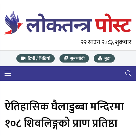
२२ साउन २०८३, शुक्रवार
टिभी / भिडियो
सुन/चाँदी
मुद्रा
ऐतिहासिक घैलाडुब्बा मन्दिरमा
१०८ शिवलिङ्गको प्राण प्रतिष्ठा