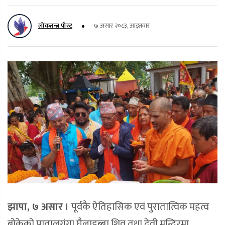
लोकतन्त्र पोस्ट
७ असार २०८३, आइतवार
झापा, ७ असार
।
पूर्वकै ऐतिहासिक एवं पुरातात्विक महत्व
बोकेको पातालगंगा घैलाडुब्बा शिव तथा देवी मन्दिरमा