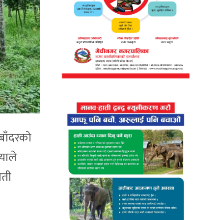
बाँदरको
याले
ेती