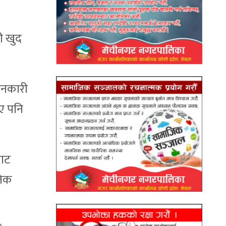
ी खुद
जानकारी
ए पनि
बाट
निक