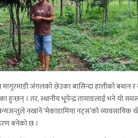
मागुरमाडी जंगलको छेउका बासिन्दा हात्तीको बथान र 
हुन्छन् । तर, स्थानीय भूपेन्द्र तामाङलाई भने यो समस्
न्यजन्तुले नखाने ‘मेकाडामिया नट्स’को व्यावसायिक ख
ाहरण बनेको छ ।