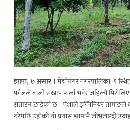
झापा, ७ असार
। मेचीनगर नगरपालिका–९ स्थित 
फौजले बाली सखाप पार्ला भनेर जहिल्यै पिरोलिएका 
सताउन छाडेको छ । पेशाले इन्जिनियर तामाङले व
गरेपछि उहाँको यो प्रयास झापामै लोभलाग्दो उद