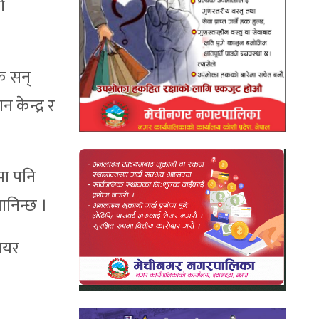
ो
क सन्
 केन्द्र र
मा पनि
ानिन्छ ।
नियर