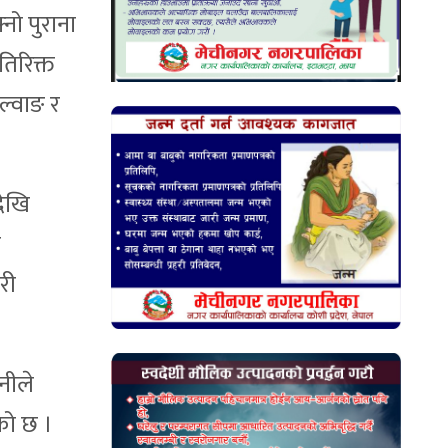
नो पुराना
तिरिक्त
ल्वाङ र
देखि
त
री
नीले
को छ ।