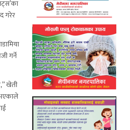
 नट्स’का
िद गरेर
काडामिया
ी गर्ने
ँ,” खेती
े भएकाले
लाई