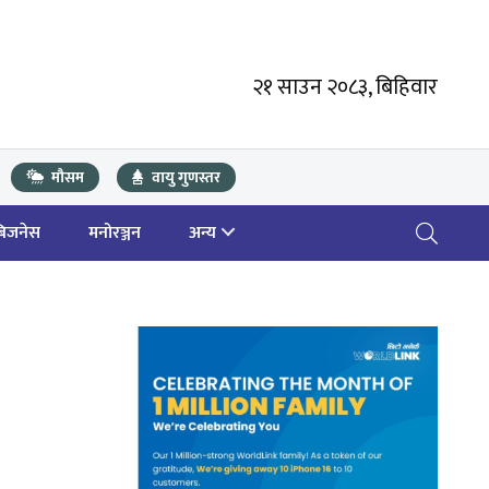
२१ साउन २०८३, बिहिवार
मौसम
वायु गुणस्तर
बिजनेस
मनोरञ्जन
अन्य