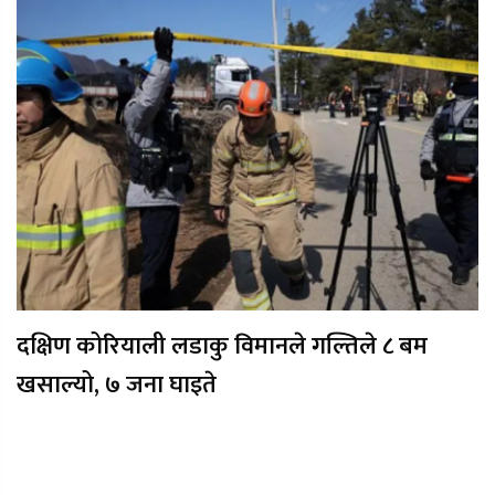
दक्षिण कोरियाली लडाकु विमानले गल्तिले ८ बम
खसाल्यो, ७ जना घाइते