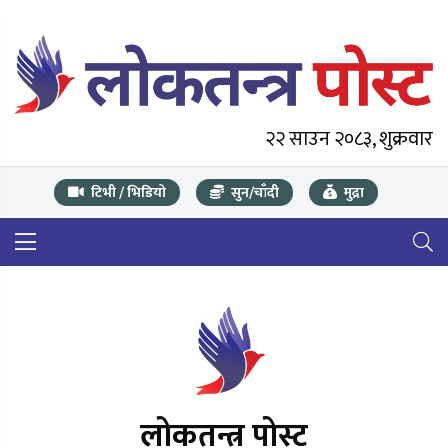
२२ साउन २०८३, शुक्रवार
टिभी / भिडियो
सुन/चाँदी
मुद्रा
लोकतन्त्र पोस्ट