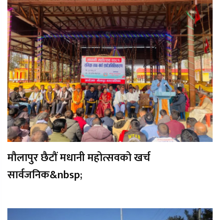
मौलापुर छैटौं मधानी महोत्सवको खर्च
सार्वजनिक&nbsp;