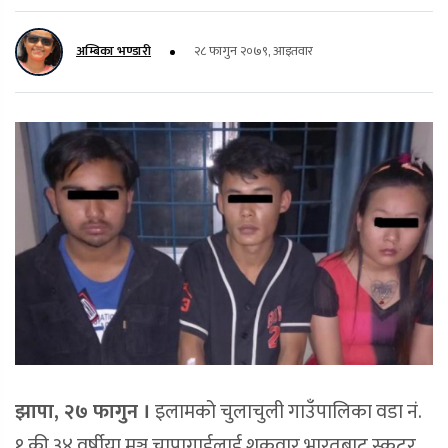
अम्बिका भण्डारी
२८ फागुन २०७९, आइतवार
झापा, २७ फागुन ।
इलामको चुलाचुली गाउँपालिका वडा नं.
१ की ३४ वर्षीया मञ्जु चापागाईलाई शुक्रवार भारतबाट स्कुटर