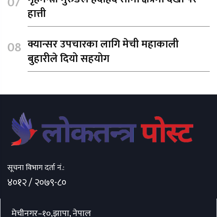
हात्ती
क्यान्सर उपचारका लागि मेची महाकाली
बुहारीले दियो सहयोग
सूचना विभाग दर्ता नं.:
४०१२ / २०७९-८०
मेचीनगर–१०,झापा, नेपाल