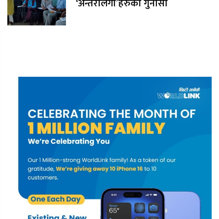
‘अन्तरलिंगी’हरुको गुनासो