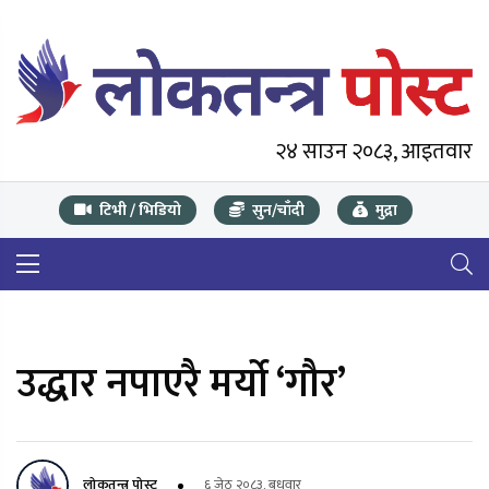
२४ साउन २०८३, आइतवार
टिभी / भिडियो
सुन/चाँदी
मुद्रा
उद्धार नपाएरै मर्यो ‘गौर’
लोकतन्त्र पोस्ट
६ जेठ २०८३, बुधवार