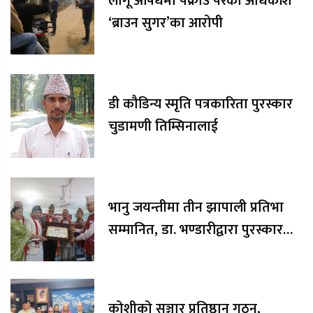
लागू औषधमा पक्राउ परेका अधिकांश
‘ब्राउन सुगर’का आरोपी
डी कौडिन्य स्मृति पत्रकारिता पुरस्कार
चुडामणी तिम्सिनालाई
भानु जयन्तीमा तीन झापाली प्रतिभा
सम्मानित, डा. भण्डारीद्वारा पुरस्कार
रकम अक्षयकोषलाई अर्पण
कोशीको सञ्चार प्रतिष्ठान गठन,