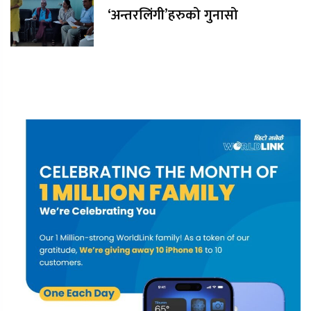
‘अन्तरलिंगी’हरुको गुनासो