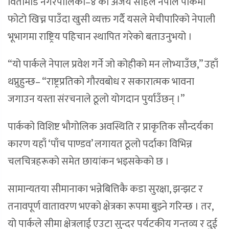
विर्तामोड नगरपालिका–४ का अजय साहले नेपाल पार्कमा
फोटो खिच्न पाउँदा खुसी व्यक्त गर्दै यसले मेचीपारिको नेपाली
भूभागमा राष्ट्रिय पहिचान स्थापित गरेको बताउनुभयो ।
“यो पार्कले नेपाल प्रवेश गर्ने जो कोहीको मन लोभ्याउँछ,” उहाँ
थप्नुहुन्छ– “राष्ट्रप्रतिको गौरवबोध र सकारात्मक भावना
जगाउन यस्ता संरचनाले ठूलो योगदान पुर्याउँछन् ।”
पार्कको विशिष्ट भौगोलिक अवस्थिति र प्राकृतिक सौन्दर्यका
कारण यहाँ ‘पाँच पाण्डव’ लगायत ठूलो पर्दाका विभिन्न
चलचित्रहरूको समेत छायांकन भइसकेको छ ।
सामान्यतया सीमानाका भन्नेबित्तिकै कडा सुरक्षा, झन्झट र
तनावपूर्ण वातावरण भएको क्षेत्रका रूपमा बुझ्ने गरिन्छ । तर,
यो पार्कले सीमा क्षेत्रलाई एउटा सुन्दर पर्यटकीय गन्तव्य र दुई