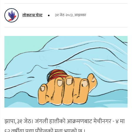
लोकतन्त्र पोस्ट
३१ जेठ २०८३, आइतवार
झापा, ३१ जेठ। जंगली हात्तीको आक्रमणबाट मेचीनगर - ४ मा
६२ वर्षीया पद्मा पौडेलको मृत्यु भएको छ ।