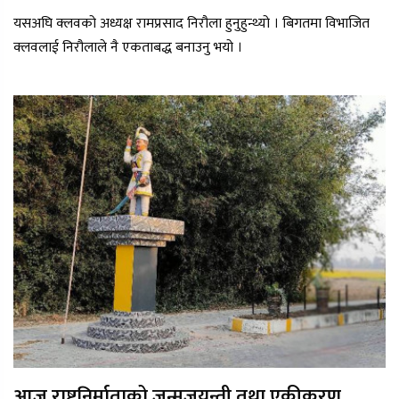
यसअघि क्लवको अध्यक्ष रामप्रसाद निरौला हुनुहुन्थ्यो । बिगतमा विभाजित
क्लवलाई निरौलाले नै एकताबद्ध बनाउनु भयो ।
आज राष्ट्रनिर्माताको जन्मजयन्ती तथा एकीकरण