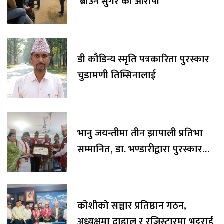
‘ब्राउन सुगर’का आरोपी
डी कौडिन्य स्मृति पत्रकारिता पुरस्कार
चुडामणी तिम्सिनालाई
भानु जयन्तीमा तीन झापाली प्रतिभा
सम्मानित, डा. भण्डारीद्वारा पुरस्कार
रकम अक्षयकोषलाई अर्पण
कोशीको सञ्चार प्रतिष्ठान गठन,
अध्यक्षमा दाहाल र रजिस्टारमा भट्टराई