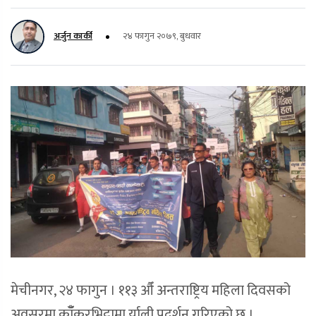
अर्जुन कार्की
२४ फागुन २०७९, बुधवार
मेचीनगर, २४ फागुन । ११३ औँ अन्तराष्ट्रिय महिला दिवसको
अवसरमा काँँकरभिट्टामा र्याली प्रदर्शन गरिएको छ ।