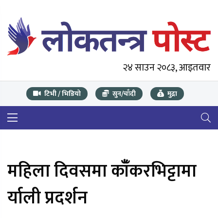
२४ साउन २०८३, आइतवार
टिभी / भिडियो
सुन/चाँदी
मुद्रा
महिला दिवसमा काँँकरभिट्टामा
र्याली प्रदर्शन