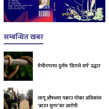
सम्बन्धित खबर
मेचीनगरमा दुर्लभ 'विराले सर्प' उद्धार
लागू औषधमा पक्राउ परेका अधिकांश
‘ब्राउन सुगर’का आरोपी