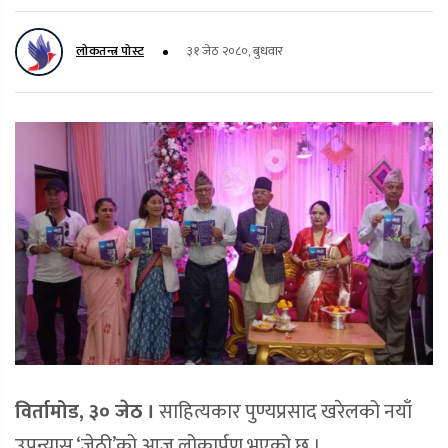
लोकतन्त्र पोस्ट
३१ जेठ २०८०, बुधवार
विर्तामोड, ३० जेठ ।
साहित्यकार पुण्यप्रसाद खरेलको नयाँ
उपन्यास ‘जेठी’को आज लोकार्पण भएको छ ।