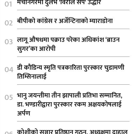
मेचीनगरमा दुर्लभ 'विराले सर्प' उद्धार
बीपीको कांग्रेस र अर्जेन्टिनाको म्याराडोना
लागू औषधमा पक्राउ परेका अधिकांश ‘ब्राउन
सुगर’का आरोपी
डी कौडिन्य स्मृति पत्रकारिता पुरस्कार चुडामणी
तिम्सिनालाई
भानु जयन्तीमा तीन झापाली प्रतिभा सम्मानित,
डा. भण्डारीद्वारा पुरस्कार रकम अक्षयकोषलाई
अर्पण
कोशीको सञ्चार प्रतिष्ठान गठन, अध्यक्षमा दाहाल