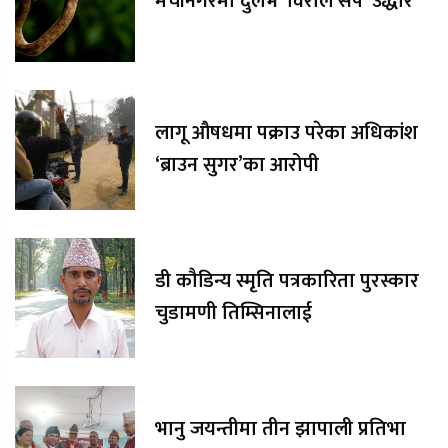
मेचीनगरमा दुर्लभ 'विराले सर्प' उद्धार
लागू औषधमा पक्राउ परेका अधिकांश
‘ब्राउन सुगर’का आरोपी
डी कौडिन्य स्मृति पत्रकारिता पुरस्कार
चुडामणी तिम्सिनालाई
भानु जयन्तीमा तीन झापाली प्रतिभा