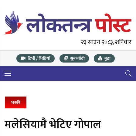
२३ साउन २०८३, शनिवार
टिभी / भिडियो
सुन/चाँदी
मुद्रा
भर्खरै
मलेसियामै भेटिए गोपाल