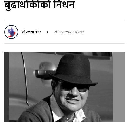
बुढाथोकीको निधन
लोकतन्त्र पोस्ट
२३ माघ २०८०, मङ्गलवार