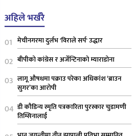
अहिले भर्खरै
मेचीनगरमा दुर्लभ 'विराले सर्प' उद्धार
बीपीको कांग्रेस र अर्जेन्टिनाको म्याराडोना
लागू औषधमा पक्राउ परेका अधिकांश ‘ब्राउन
सुगर’का आरोपी
डी कौडिन्य स्मृति पत्रकारिता पुरस्कार चुडामणी
तिम्सिनालाई
भानु जयन्तीमा तीन झापाली प्रतिभा सम्मानित,