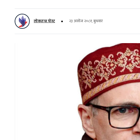
लोकतन्त्र पोस्ट
२३ असोज २०८१, बुधवार