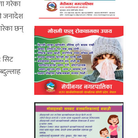
णा गरेका
नो जनादेश
गरेका छन्
९ सिट
ब्दुल्लाह