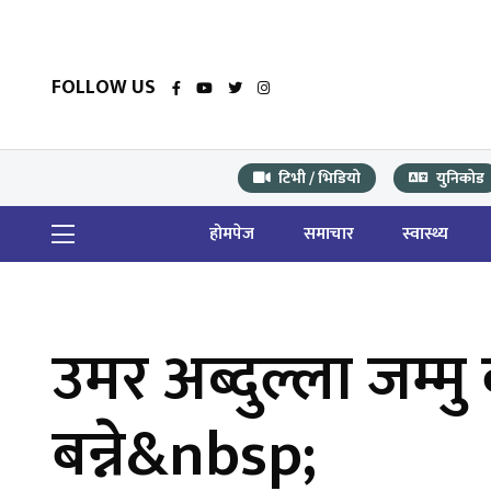
FOLLOW US
टिभी / भिडियो
युनिकोड
होमपेज
समाचार
स्वास्थ्य
उमर अब्दुल्ला जम्मु 
बन्ने&nbsp;