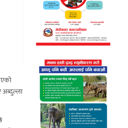
 आएको
अब्दुल्ला
ि