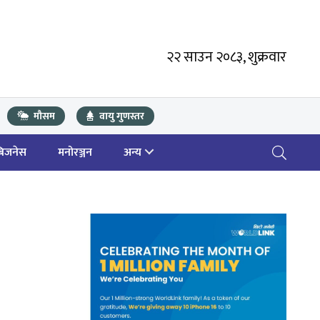
२२ साउन २०८३, शुक्रवार
मौसम
वायु गुणस्तर
बिजनेस
मनोरञ्जन
अन्य