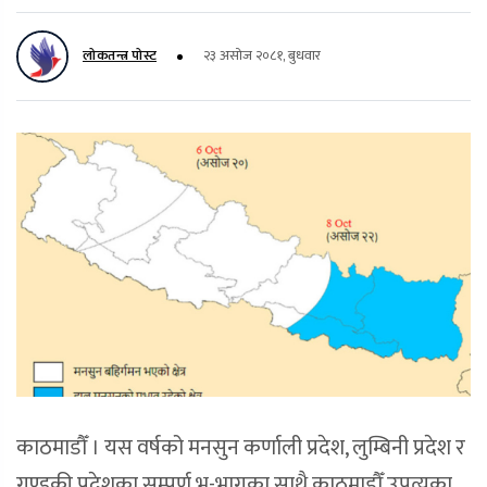
लोकतन्त्र पोस्ट
२३ असोज २०८१, बुधवार
काठमाडौँ । यस वर्षको मनसुन कर्णाली प्रदेश, लुम्बिनी प्रदेश र
गण्डकी प्रदेशका सम्पुर्ण भू-भागका साथै काठमाडौँ उपत्यका