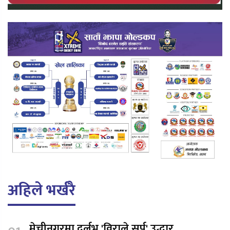
अहिले भर्खरै
मेचीनगरमा दुर्लभ 'विराले सर्प' उद्धार