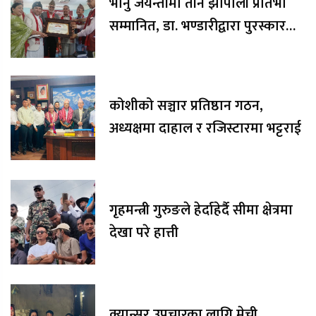
भानु जयन्तीमा तीन झापाली प्रतिभा
सम्मानित, डा. भण्डारीद्वारा पुरस्कार
रकम अक्षयकोषलाई अर्पण
कोशीको सञ्चार प्रतिष्ठान गठन,
अध्यक्षमा दाहाल र रजिस्टारमा भट्टराई
गृहमन्त्री गुरुङले हेर्दाहेर्दै सीमा क्षेत्रमा
देखा परे हात्ती
क्यान्सर उपचारका लागि मेची