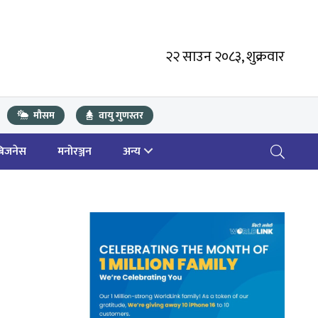
२२ साउन २०८३, शुक्रवार
मौसम
वायु गुणस्तर
बिजनेस
मनोरञ्जन
अन्य