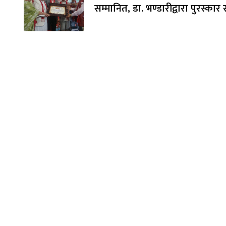
सम्मानित, डा. भण्डारीद्वारा पुरस्का
अक्षयकोषलाई अर्पण