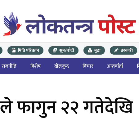
मिति परिवर्तन
सुन/चाँदी
मुद्रा
तरकारी
राजनीति
विशेष
खेलकुद
विचार
अन्तर्वार्ता
इफले फागुन २२ गतेदेखि