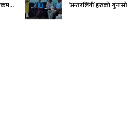
र रकम
‘अन्तरलिंगी’हरुको गुनासो