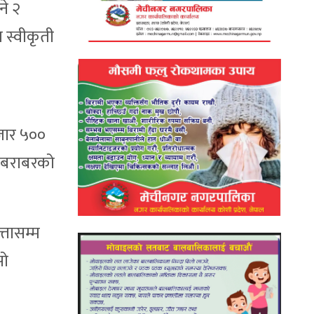
ने २
 स्वीकृती
जार ५००
ाँबराबरको
्तासम्म
सो