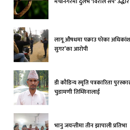
मेचीनगरमा दुर्लभ 'विराले सर्प' उद्धार
लागू औषधमा पक्राउ परेका अधिकांश 
सुगर’का आरोपी
डी कौडिन्य स्मृति पत्रकारिता पुरस्का
चुडामणी तिम्सिनालाई
भानु जयन्तीमा तीन झापाली प्रतिभा