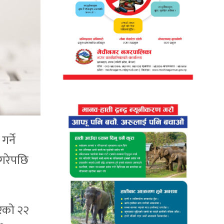
र्ने
गरेपछि
बरको २२