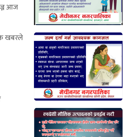
ोज्न आज
मक खबरले
र