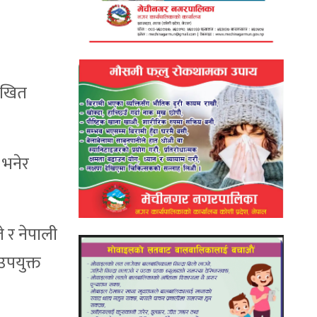
लिखित
 भनेर
े र नेपाली
उपयुक्त