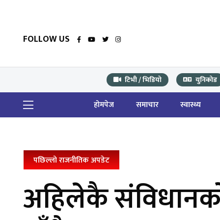
FOLLOW US
टिभी / भिडियो
युनिकोड
होमपेज
समाचार
स्वास्थ्य
पछिल्लो राजनीतिक अपडेट
अहिलेकै संविधानको