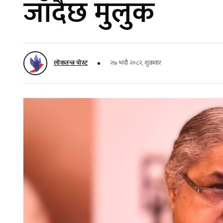
जाँदैछ मुलुक
लोकतन्त्र पोस्ट
२७ भदौ २०८२, शुक्रवार