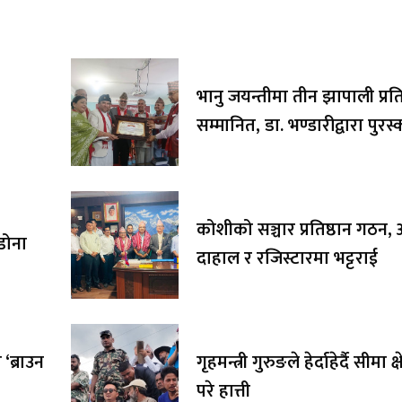
भानु जयन्तीमा तीन झापाली प्रत
सम्मानित, डा. भण्डारीद्वारा पुर
अक्षयकोषलाई अर्पण
कोशीको सञ्चार प्रतिष्ठान गठन, अ
ाडोना
दाहाल र रजिस्टारमा भट्टराई
‘ब्राउन
गृहमन्त्री गुरुङले हेर्दाहेर्दै सीमा क्
परे हात्ती