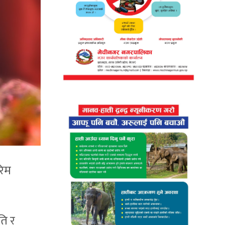
रिम
ति र