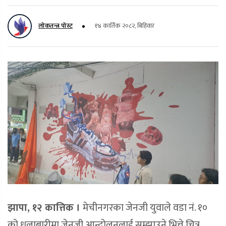
लोकतन्त्र पोस्ट
१४ कार्तिक २०८२, बिहिवार
झापा, १२ कात्तिक ।
मेचीनगरका जेनजी युवाले वडा नं. १०
को धुलाबारीमा जेनजी आन्दोलनलाई सम्झाउने भित्ते चित्र