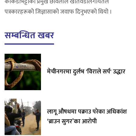
काँकडभिट्टाका प्रमुख छविलाल खतिवडालगायतले
पत्रकारहरूको जिज्ञासाको जवाफ दिनुभएको थियो ।
सम्बन्धित खबर
मेचीनगरमा दुर्लभ 'विराले सर्प' उद्धार
लागू औषधमा पक्राउ परेका अधिकांश
‘ब्राउन सुगर’का आरोपी