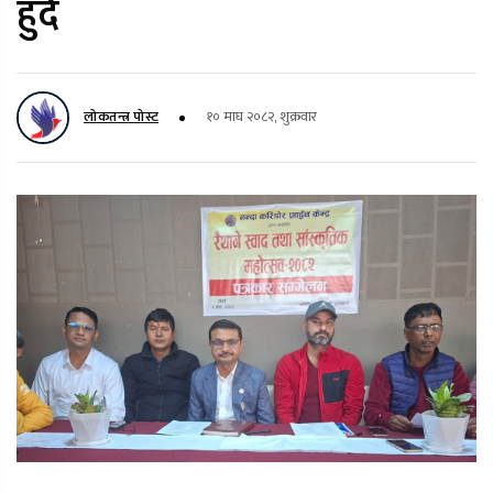
हुँदै
लोकतन्त्र पोस्ट
१० माघ २०८२, शुक्रवार