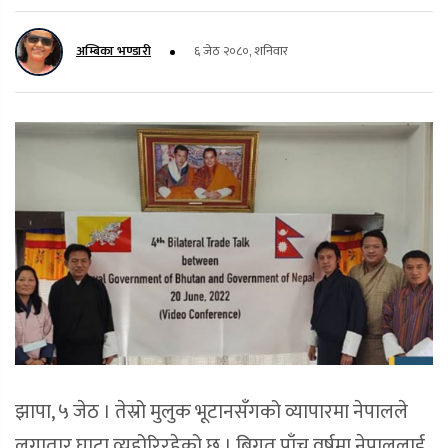
अम्बिका भण्डारी
६ जेठ २०८०, शनिवार
झापा, ५ जेठ । तेस्रो मुलुक भूटानसँगको व्यापारमा नेपालले
लगातार घाटा व्यहोरिरहेको छ । बिगत पाँच वर्षमा नेपाललाई