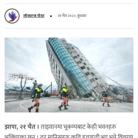
लोकतन्त्र पोस्ट
२१ चैत २०८०, बुधवार
झापा, २१ चैत ।
ताइवानमा भूकम्पबाट केही भवनहरु
भत्किएका छन् । तर मानिसहरु कति हताहती भए भन्ने विवरण