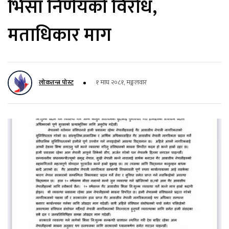
भिसा निर्णयको विरोध,
मताधिकार माग
लोकतन्त्र पोस्ट
१ माघ २०८१, मङ्गलवार