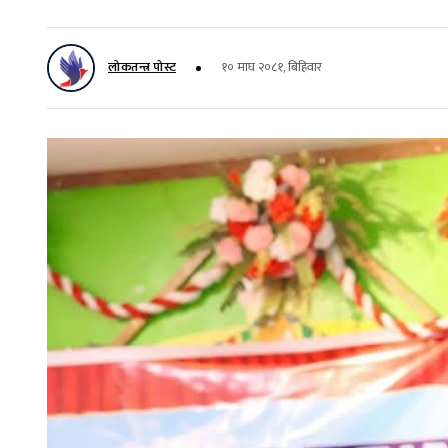
लोकतन्त्र पोस्ट
१० माघ २०८१, बिहिवार