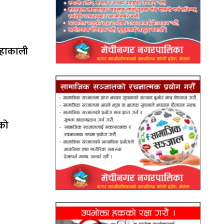
महाकाली
ेको