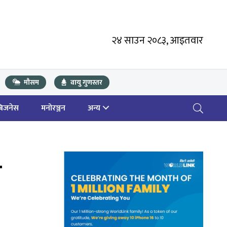
२४ साउन २०८३, आइतवार
मौसम
वायु गुणस्तर
बिजनेस
मनोरञ्जन
अन्य
न