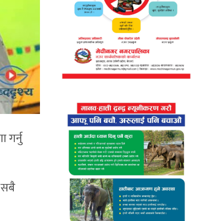
गर्नु
 सबै