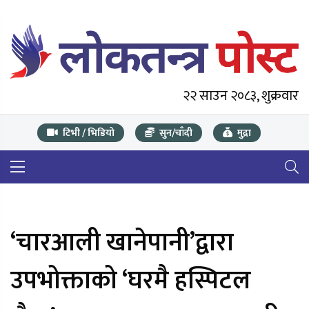
२२ साउन २०८३, शुक्रवार
टिभी / भिडियो
सुन/चाँदी
मुद्रा
‘चारआली खानेपानी’द्वारा
उपभोक्ताको ‘घरमै हस्पिटल