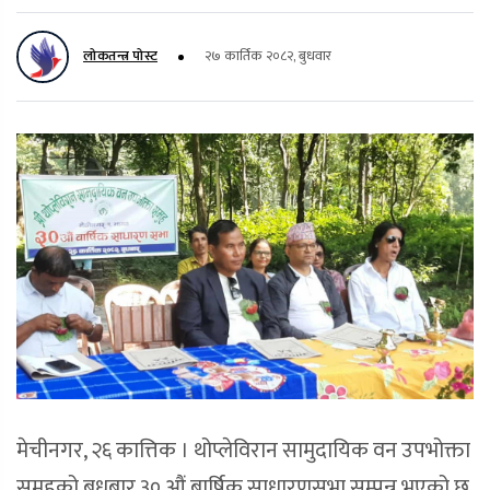
लोकतन्त्र पोस्ट
२७ कार्तिक २०८२, बुधवार
मेचीनगर, २६ कात्तिक । थोप्लेविरान सामुदायिक वन उपभोक्ता
समूहको बुधबार ३० औं बार्षिक साधारणसभा सम्पन्न भएको छ