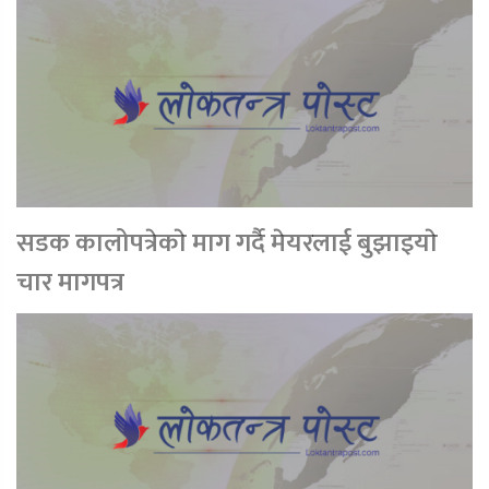
सडक कालोपत्रेकाे माग गर्दै मेयरलाई बुझाइयाे
चार मागपत्र