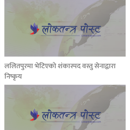
ललितपुरमा भेटिएको शंकास्पद वस्तु सेनाद्वारा
निष्कृय