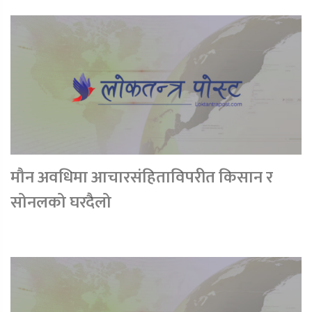
मौन अवधिमा आचारसंहिताविपरीत किसान र
सोनलको घरदैलो