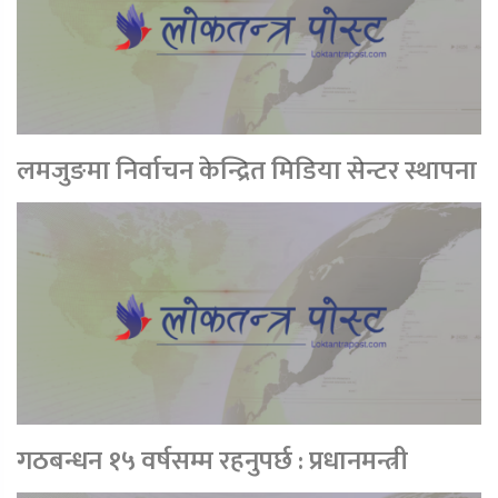
लमजुङमा निर्वाचन केन्द्रित मिडिया सेन्टर स्थापना
गठबन्धन १५ वर्षसम्म रहनुपर्छ : प्रधानमन्त्री