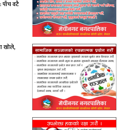
 पाँच वटै
ा खोले,