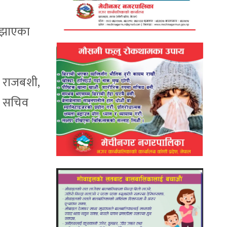
बुझाएका
ना राजबशी,
पा सचिव