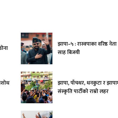
झापा–५ : रास्वपाका वरिष्ठ नेता बा
ाडोना
साह बिजयी
तिशोध
झापा, पाँचथर, धनकुटा र झापाम
संस्कृति पार्टीको राम्रो लहर