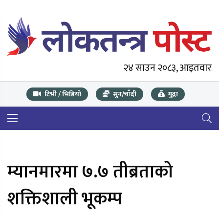
२४ साउन २०८३, आइतवार
टिभी / भिडियो
सुन/चाँदी
मुद्रा
म्यानमारमा ७.७ तीब्रताको
शक्तिशाली भूकम्प