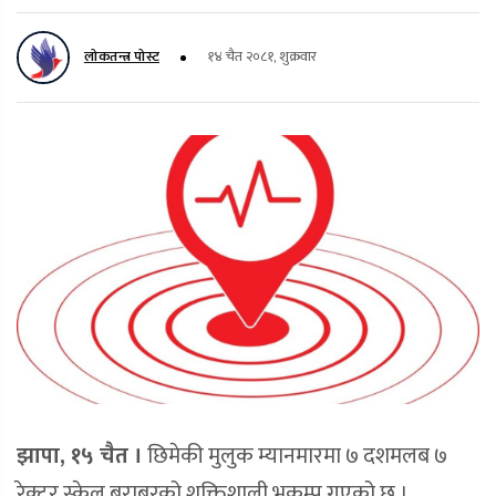
लोकतन्त्र पोस्ट
१४ चैत २०८१, शुक्रवार
झापा, १५ चैत ।
छिमेकी मुलुक म्यानमारमा ७ दशमलब ७
रेक्टर स्केल बराबरको शक्तिशाली भूकम्प गएको छ ।